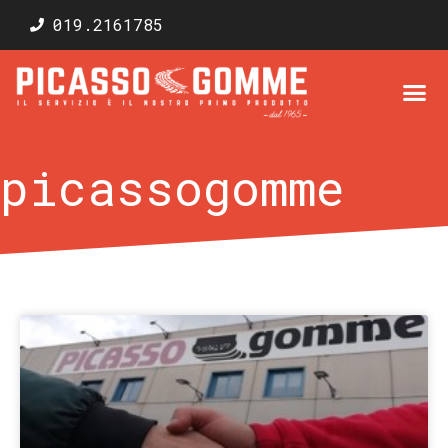
019.2161785
picassogomme