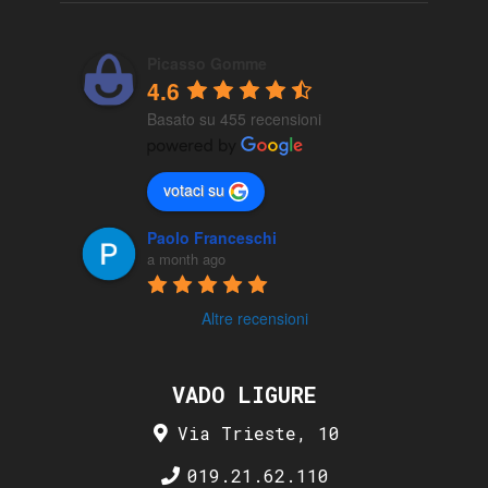
Picasso Gomme
4.6
Basato su 455 recensioni
votaci su
Paolo Franceschi
a month ago
Altre recensioni
VADO LIGURE
Via Trieste, 10
019.21.62.110