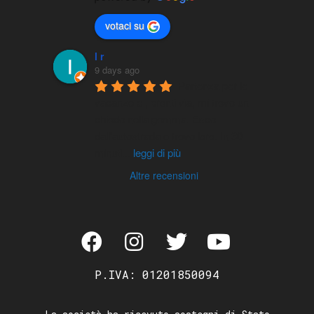
votaci su
l r
9 days ago
Partenza per le 
vacanze e , pronti via, mi trovo un 
chiodo nella gomma. Esco 
dall'autostrada e trovo loro. In 30 
minuti
...
leggi di più
Altre recensioni
P.IVA: 01201850094