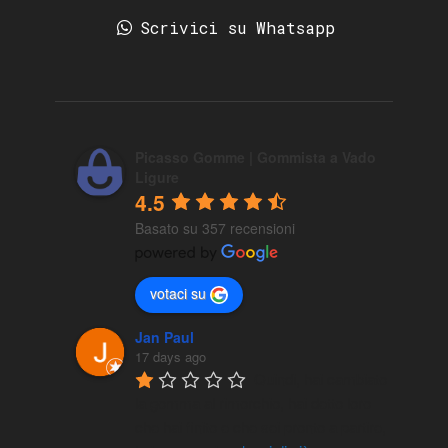
Scrivici su Whatsapp
Picasso Gomme | Gommista a Vado
Ligure
4.5
Basato su 357 recensioni
votaci su
Jan Paul
17 days ago
Quindi, hai cambiato 
la gomma al rimorchio, hai detto loro 
che hai finito e che sei pronto a partire, 