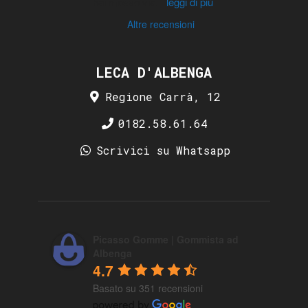
hai messo via
...
leggi di più
Altre recensioni
LECA D'ALBENGA
Regione Carrà, 12
0182.58.61.64
Scrivici su Whatsapp
Picasso Gomme | Gommista ad
Albenga
4.7
Basato su 351 recensioni