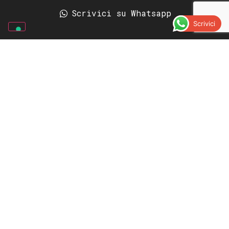
Scrivici su Whatsapp
Scrivici
Picasso Gomme | Gommista a Vado
Ligure
4.5
Basato su 357 recensioni
votaci su
Jan Paul
16 days ago
Quindi, hai cambiato 
la gomma al rimorchio, hai detto loro 
che hai finito e che sei pronto a partire, 