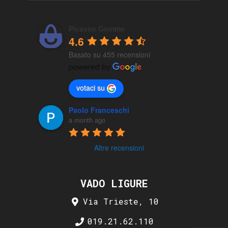
Picasso Gomme
4.6
Basato su 455 recensioni
votaci su
Paolo Franceschi
a month ago
Altre recensioni
VADO LIGURE
Via Trieste, 10
019.21.62.110