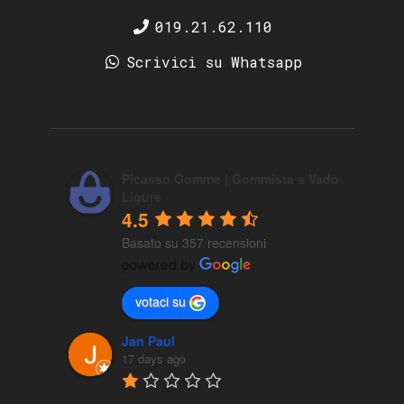
019.21.62.110
Scrivici su Whatsapp
Picasso Gomme | Gommista a Vado
Ligure
4.5
Basato su 357 recensioni
votaci su
Jan Paul
17 days ago
Quindi, hai cambiato 
la gomma al rimorchio, hai detto loro 