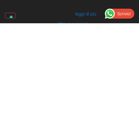
che hai finito e che sei pronto a partire, 
hai messo via
...
leggi di più
Scrivici
Altre recensioni
LECA D'ALBENGA
Regione Carrà, 12
0182.58.61.64
Scrivici su Whatsapp
Picasso Gomme | Gommista ad
Albenga
4.7