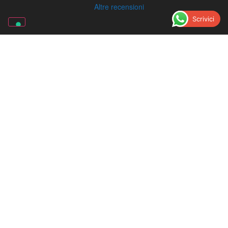
Altre recensioni
Scrivici
LECA D'ALBENGA
Regione Carrà, 12
0182.58.61.64
Scrivici su Whatsapp
Picasso Gomme | Gommista ad
Albenga
4.7
Basato su 354 recensioni