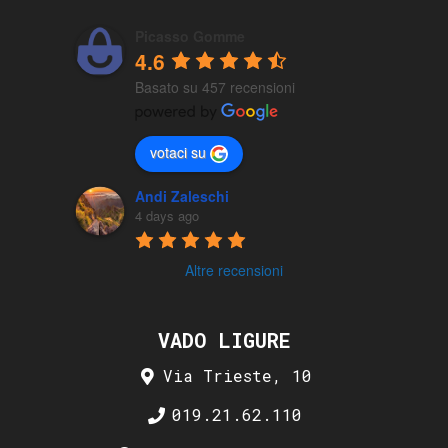
Picasso Gomme
4.6
Basato su 457 recensioni
votaci su
Andi Zaleschi
4 days ago
Altre recensioni
VADO LIGURE
Via Trieste, 10
019.21.62.110