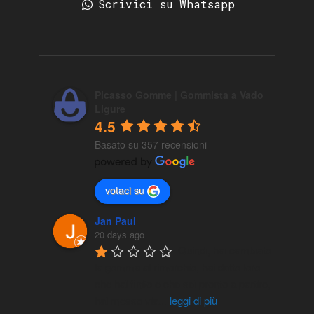
Scrivici su Whatsapp
Picasso Gomme | Gommista a Vado
Ligure
4.5
Basato su 357 recensioni
votaci su
Jan Paul
20 days ago
Quindi, hai cambiato 
la gomma al rimorchio, hai detto loro 
che hai finito e che sei pronto a partire, 
hai messo via
...
leggi di più