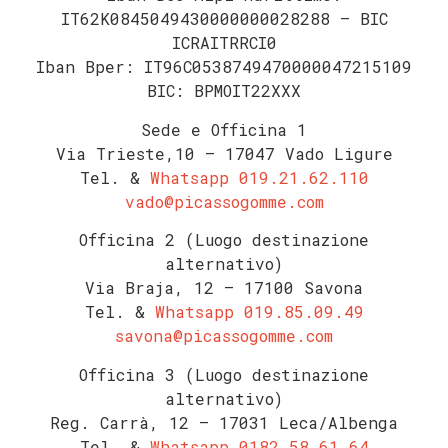
IT62K0845049430000000028288 – BIC
ICRAITRRCI0
Iban Bper: IT96C0538749470000047215109
BIC: BPMOIT22XXX
Sede e Officina 1
Via Trieste,10 – 17047 Vado Ligure
Tel. &
Whatsapp
019.21.62.110
vado@picassogomme.com
Officina 2 (Luogo destinazione
alternativo)
Via Braja, 12 – 17100 Savona
Tel. &
Whatsapp
019.85.09.49
savona@picassogomme.com
Officina 3 (Luogo destinazione
alternativo)
Reg. Carrà, 12 – 17031 Leca/Albenga
Tel. &
Whatsapp
0182.58.61.64