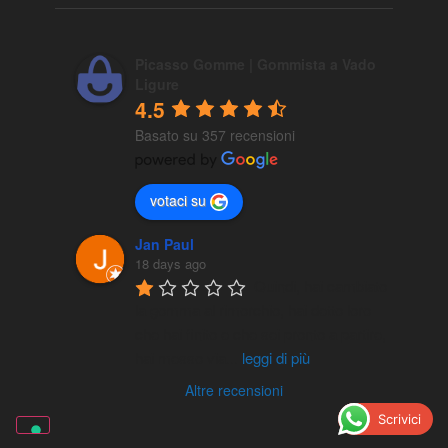
Picasso Gomme | Gommista a Vado
Ligure
4.5
Basato su 357 recensioni
votaci su
Jan Paul
18 days ago
Quindi, hai cambiato 
la gomma al rimorchio, hai detto loro 
che hai finito e che sei pronto a partire, 
hai messo via
...
leggi di più
Altre recensioni
Scrivici