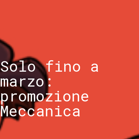
Solo fino a
marzo:
promozione
Meccanica