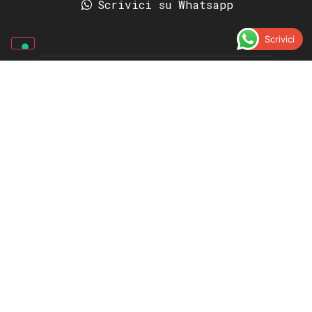
Scrivici su Whatsapp
Scrivici
Picasso Gomme
4.6
Basato su 455 recensioni
votaci su
Paolo Franceschi
a month ago
Altre recensioni
VADO LIGURE