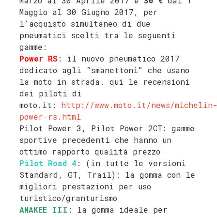
Marzo al 30 Aprile 2017 e
30 €
dal 1°
Maggio al 30 Giugno 2017, per
l’acquisto simultaneo di due
pneumatici scelti tra le seguenti
gamme:
Power RS
: il nuovo pneumatico 2017
dedicato agli “smanettoni” che usano
la moto in strada. qui le recensioni
dei piloti di
moto.it:
http://www.moto.it/news/michelin
power-rs.html
Pilot Power 3, Pilot Power 2CT: gamme
sportive precedenti che hanno un
ottimo rapporto qualità prezzo
Pilot Road 4
: (in tutte le versioni
Standard, GT, Trail): la gomma con le
migliori prestazioni per uso
turistico/granturismo
ANAKEE III
: la gomma ideale per