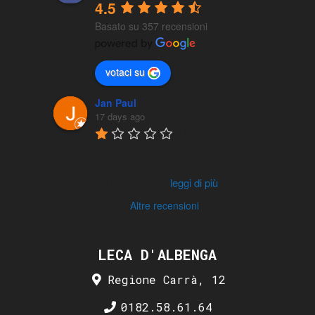
4.5
Basato su 357 recensioni
votaci su
Jan Paul
17 days ago
Quindi, hai cambiato 
la gomma al rimorchio, hai detto loro 
che hai finito e che sei pronto a partire, 
hai messo via
...
leggi di più
Altre recensioni
LECA D'ALBENGA
Regione Carrà, 12
0182.58.61.64