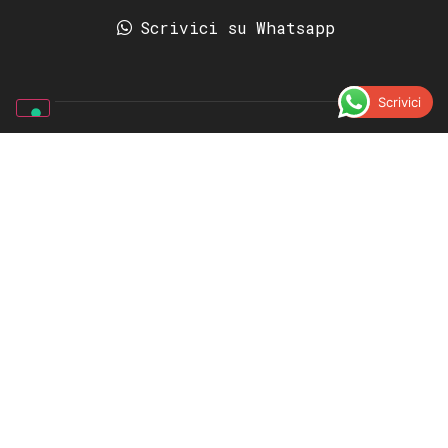
Scrivici su Whatsapp
Scrivici
Picasso Gomme | Gommista ad
Albenga
4.7
Basato su 354 recensioni
votaci su
paolo bogliani
a day ago
Gentili e professionali
Altre recensioni