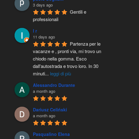
3 days ago
Gentili e 
professionali
l r
11 days ago
Partenza per le 
vacanze e , pronti via, mi trovo un 
chiodo nella gomma. Esco 
dall'autostrada e trovo loro. In 30 
minuti
...
leggi di più
Alessandro Durante
a month ago
Dariusz Celiński
a month ago
Pasqualino Elena