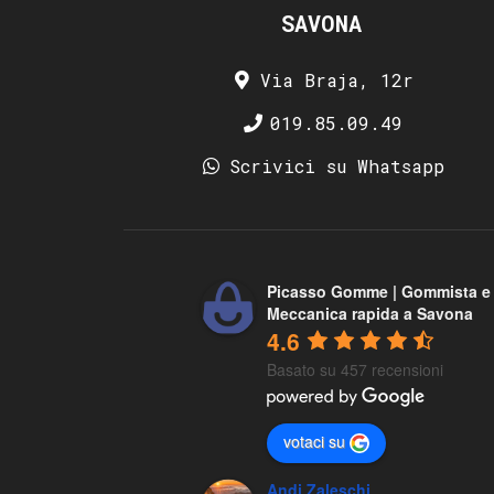
SAVONA
Via Braja, 12r
019.85.09.49
Scrivici su Whatsapp
Picasso Gomme | Gommista e
Meccanica rapida a Savona
4.6
Basato su 457 recensioni
votaci su
Andi Zaleschi