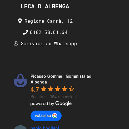
LECA D'ALBENGA
Regione Carrà, 12
0182.58.61.64
Scrivici su Whatsapp
Picasso Gomme | Gommista ad
Albenga
4.7
Basato su 354 recensioni
votaci su
paolo bogliani