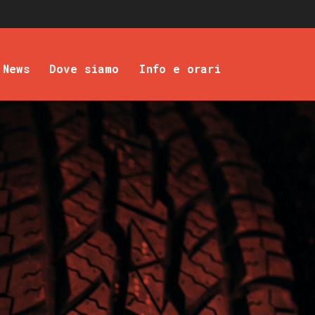
News
Dove siamo
Info e orari