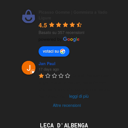
Picasso Gomme | Gommista a Vado
Ligure
4.5
Basato su 357 recensioni
votaci su
Jan Paul
17 days ago
Quindi, hai cambiato 
la gomma al rimorchio, hai detto loro 
che hai finito e che sei pronto a partire, 
hai messo via
...
leggi di più
Altre recensioni
LECA D'ALBENGA