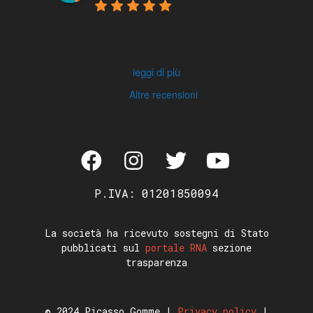
Partenza per le 
vacanze e , pronti via, mi trovo un 
chiodo nella gomma. Esco 
dall'autostrada e trovo loro. In 30 
minuti
...
leggi di più
Altre recensioni
P.IVA: 01201850094
La società ha ricevuto sostegni di Stato
pubblicati sul
portale RNA
sezione
trasparenza
© 2024 Picasso Gomme |
Privacy policy
|