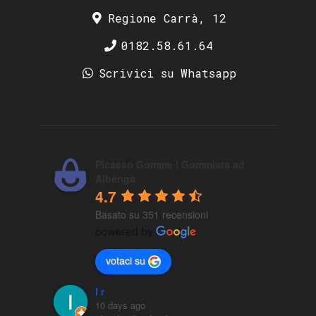
Regione Carrà, 12
0182.58.61.64
Scrivici su Whatsapp
Picasso Gomme | Gommista ad
Albenga
4.7
Basato su 351 recensioni
votaci su
l r
10 days ago