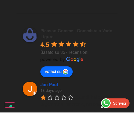
Picasso Gomme | Gommista a Vado
Ligure
4.5
Basato su 357 recensioni
votaci su
Jan Paul
18 days ago
Quindi, hai cambiato 
Scrivici
la gomma al rimorchio, hai detto loro 
che hai finito e che sei pronto a partire, 
hai messo via
...
leggi di più
Altre recensioni