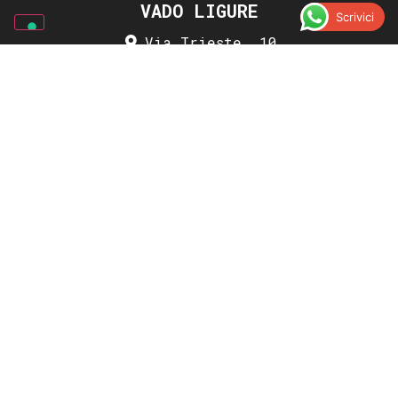
VADO LIGURE
Scrivici
Via Trieste, 10
019.21.62.110
Scrivici su Whatsapp
Picasso Gomme | Gommista a Vado
Ligure
4.5
Basato su 357 recensioni
votaci su
Jan Paul