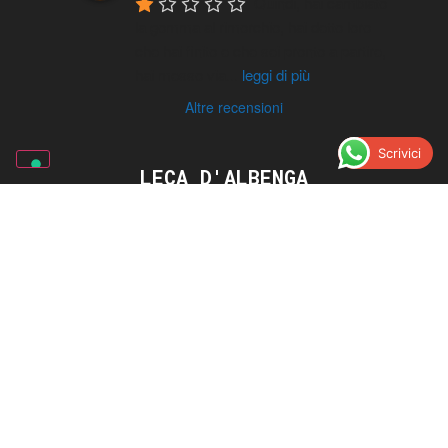
Quindi, hai cambiato 
la gomma al rimorchio, hai detto loro 
che hai finito e che sei pronto a partire, 
hai messo via
...
leggi di più
Altre recensioni
Scrivici
LECA D'ALBENGA
Regione Carrà, 12
0182.58.61.64
Scrivici su Whatsapp
Picasso Gomme | Gommista ad
Albenga