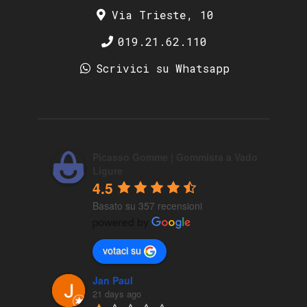
Via Trieste, 10
019.21.62.110
Scrivici su Whatsapp
Picasso Gomme | Gommista a Vado
Ligure
4.5
Basato su 357 recensioni
votaci su
Jan Paul
21 days ago