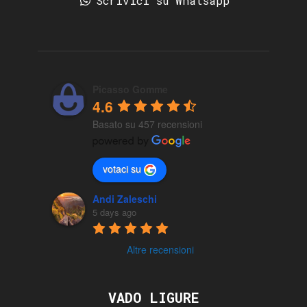
Scrivici su Whatsapp
Picasso Gomme
4.6
Basato su 457 recensioni
votaci su
Andi Zaleschi
5 days ago
Altre recensioni
VADO LIGURE