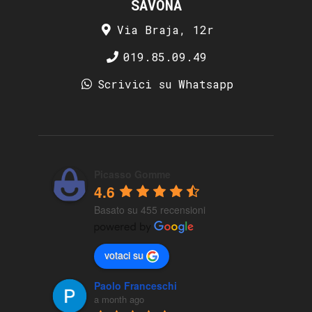
SAVONA
Via Braja, 12r
019.85.09.49
Scrivici su Whatsapp
Picasso Gomme
4.6
Basato su 455 recensioni
votaci su
Paolo Franceschi
a month ago