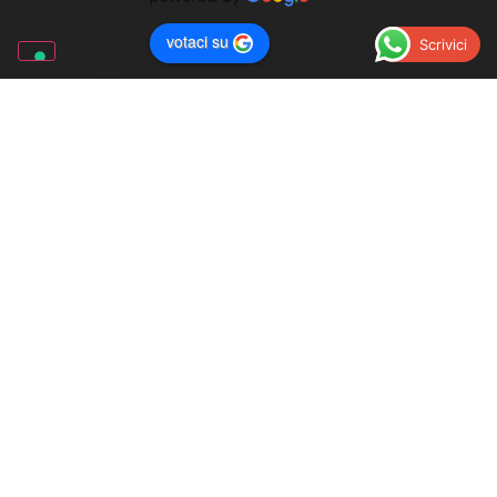
votaci su
Scrivici
Jan Paul
17 days ago
Quindi, hai cambiato 
la gomma al rimorchio, hai detto loro 
che hai finito e che sei pronto a partire, 
hai messo via
...
leggi di più
Altre recensioni
LECA D'ALBENGA
Regione Carrà, 12
0182.58.61.64
Scrivici su Whatsapp